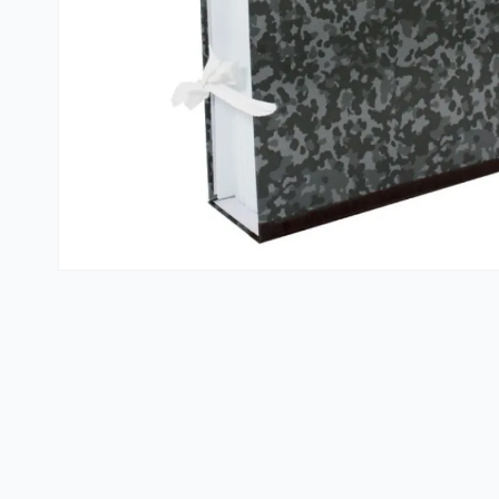
Kante i vreće za smeće
PVC kutije i korpe za veš
Hotelski asortiman
Sredstva za dezinfekciju
Profesionalne mašine