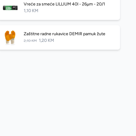
Vreće za smeće LILLIUM 40l - 26µm - 20/1
1,10 KM
Zaštitne radne rukavice DEMIR pamuk žute
1,20 KM
2,10 KM