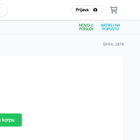
Prijava
NOVO U
ARTIKLI NA
PONUDI
POPUSTU
ŠIFRA:
1879
u korpu