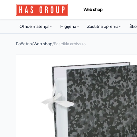
Web shop
Office materijal
Higijena
Zaštitna oprema
Škol
Papir i papirna konfekcija
Držači i dozeri
Jednokratni program
Torb
Početna
/
Web shop
/
Fascikla arhivska
Toneri i ketridži
Papirna konfekcija
Radne rukavice
Sve
Arhivski pribor i oprema
Sapuni
Radna obuća
Arhi
Pisaći program
Osvježivači prostora
Pis
Uredski pribor
Koncentrati za čišćenje
Boji
Artikli za prezentaciju
Sredstva za profesionalnu
Pri
mašinsku upotrebu
Uredski aparati i prateća oprema
Arti
Sredstva za čišćenje
Multimedija
Mul
Deterdženti
Poslovna galanterija
Osta