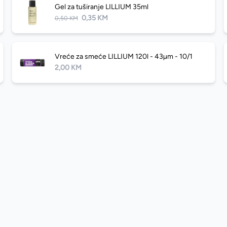
Gel za tuširanje LILLIUM 35ml
0,35 KM
0,50 KM
Vreće za smeće LILLIUM 120l - 43µm - 10/1
2,00 KM