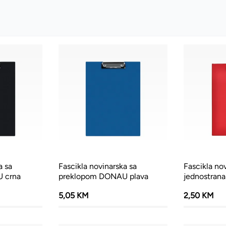
a sa
Fascikla novinarska sa
Fascikla no
 crna
preklopom DONAU plava
jednostrana
5,05 KM
2,50 KM