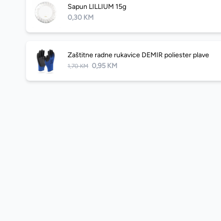
Sapun LILLIUM 15g
0,30 KM
Zaštitne radne rukavice DEMIR poliester plave
0,95 KM
1,70 KM