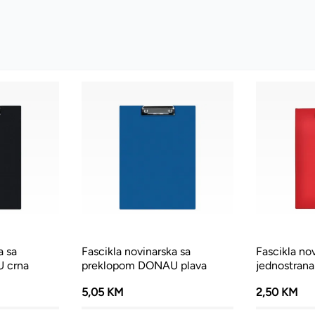
a sa
Fascikla novinarska sa
Fascikla no
 crna
preklopom DONAU plava
jednostrana
5,05 KM
2,50 KM