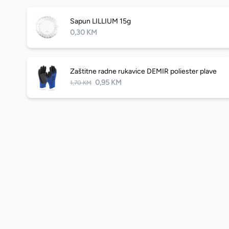
Sapun LILLIUM 15g
0,30 KM
Zaštitne radne rukavice DEMIR poliester plave
0,95 KM
1,70 KM