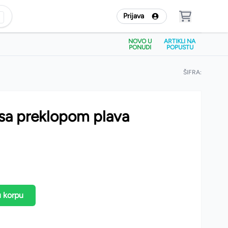
Prijava
NOVO U
ARTIKLI NA
PONUDI
POPUSTU
ŠIFRA:
 sa preklopom plava
u korpu