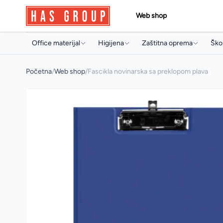
Web shop
Office materijal
Higijena
Zaštitna oprema
Škol
Papir i papirna konfekcija
Držači i dozeri
Jednokratni program
Torb
Početna
/
Web shop
/
Fascikla novinarska sa preklopom plava
Toneri i ketridži
Papirna konfekcija
Radne rukavice
Sve
Arhivski pribor i oprema
Sapuni
Radna obuća
Arhi
Pisaći program
Osvježivači prostora
Pis
Uredski pribor
Koncentrati za čišćenje
Boji
Artikli za prezentaciju
Sredstva za profesionalnu
Pri
mašinsku upotrebu
Uredski aparati i prateća oprema
Arti
Sredstva za čišćenje
Multimedija
Mul
Deterdženti
Poslovna galanterija
Osta