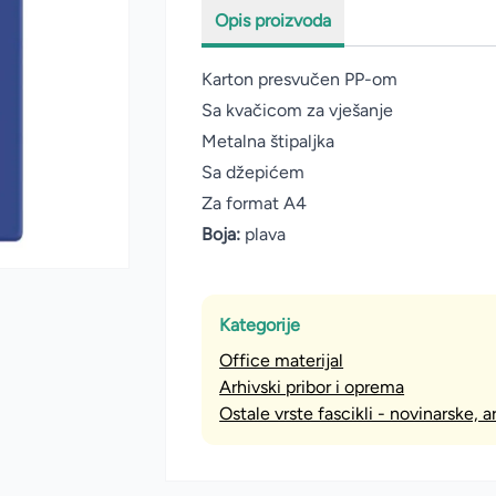
Opis proizvoda
Karton presvučen PP-om
Sa kvačicom za vješanje
Metalna štipaljka
Sa džepićem
Za format A4
Boja:
plava
Kategorije
Office materijal
Arhivski pribor i oprema
Ostale vrste fascikli - novinarske, 