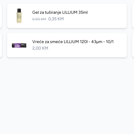
Gel za tuširanje LILLIUM 35ml
0,35 KM
0,50 KM
Vreće za smeće LILLIUM 120l - 43µm - 10/1
2,00 KM