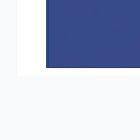
Kante i vreće za smeće
PVC kutije i korpe za veš
Hotelski asortiman
Sredstva za dezinfekciju
Profesionalne mašine