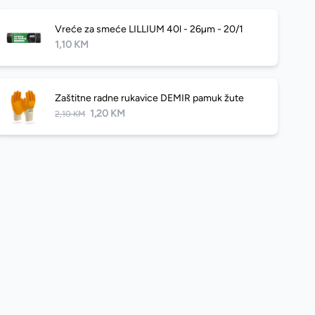
Vreće za smeće LILLIUM 40l - 26µm - 20/1
1,10 KM
Zaštitne radne rukavice DEMIR pamuk žute
1,20 KM
2,10 KM