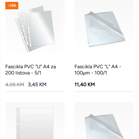
-14%
Fascikla PVC "U" A4 za
Fascikla PVC "L" A4 -
200 listova - 5/1
100µm - 100/1
4,05 KM
3,45 KM
11,40 KM