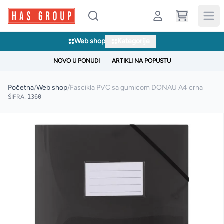
Web shop
Kategorije
NOVO U PONUDI
ARTIKLI NA POPUSTU
Početna
/
Web shop
/
Fascikla PVC sa gumicom DONAU A4 crna
ŠIFRA:
1360