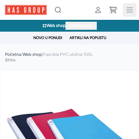
Web shop
Kategorije
NOVO U PONUDI
ARTIKLI NA POPUSTU
Početna
/
Web shop
/
Fascikla PVC uložna 100L
ŠIFRA: