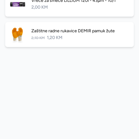
Vreće za smeće LILLIUM 120l - 43µm - 10/1
2,00 KM
Zaštitne radne rukavice DEMIR pamuk žute
1,20 KM
2,10 KM