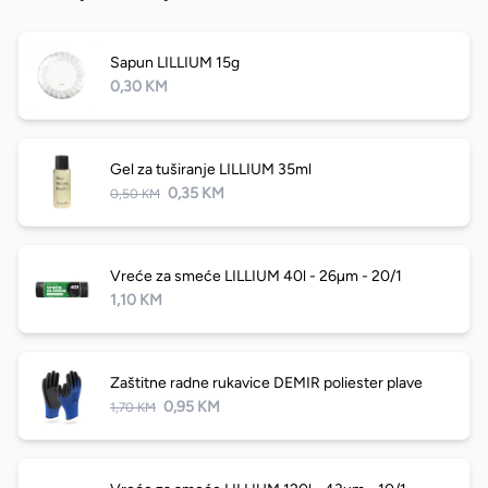
Sapun LILLIUM 15g
0,30 KM
Gel za tuširanje LILLIUM 35ml
0,35 KM
0,50 KM
Vreće za smeće LILLIUM 40l - 26µm - 20/1
1,10 KM
Zaštitne radne rukavice DEMIR poliester plave
0,95 KM
1,70 KM