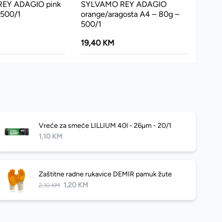
EY ADAGIO pink
SYLVAMO REY ADAGIO
 500/1
orange/aragosta A4 – 80g –
500/1
19,40 KM
Vreće za smeće LILLIUM 40l - 26µm - 20/1
1,10 KM
Zaštitne radne rukavice DEMIR pamuk žute
1,20 KM
2,10 KM