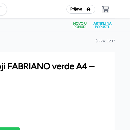
Prijava
NOVO U
ARTIKLI NA
PONUDI
POPUSTU
ŠIFRA:
1237
boji FABRIANO verde A4 –