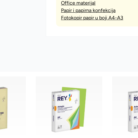
Office materijal
Papir i papirna konfekcija
Fotokopir papir u boji A4-A3