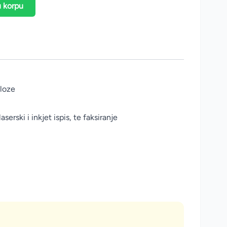
u korpu
uloze
erski i inkjet ispis, te faksiranje