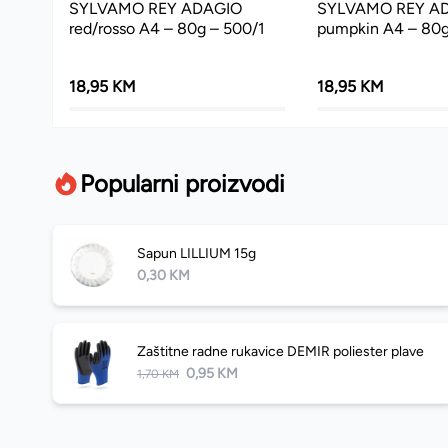
SYLVAMO REY ADAGIO
SYLVAMO REY A
red/rosso A4 – 80g – 500/1
pumpkin A4 – 80g
18,95 KM
18,95 KM
Popularni proizvodi
Sapun LILLIUM 15g
0,30 KM
Zaštitne radne rukavice DEMIR poliester plave
0,95 KM
1,70 KM