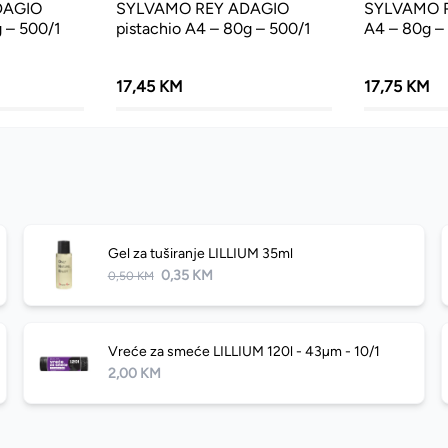
DAGIO
SYLVAMO REY ADAGIO
SYLVAMO R
 – 500/1
pistachio A4 – 80g – 500/1
A4 – 80g –
17,45 KM
17,75 KM
Gel za tuširanje LILLIUM 35ml
0,35 KM
0,50 KM
Vreće za smeće LILLIUM 120l - 43µm - 10/1
2,00 KM