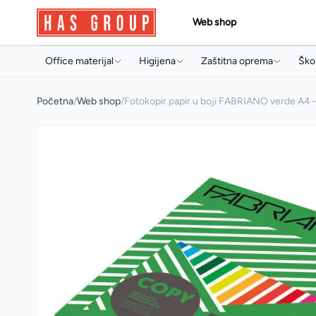
Web shop
Office materijal
Higijena
Zaštitna oprema
Škol
Papir i papirna konfekcija
Držači i dozeri
Jednokratni program
Torb
Početna
/
Web shop
/
Fotokopir papir u boji FABRIANO verde A4 
Toneri i ketridži
Papirna konfekcija
Radne rukavice
Sve
Arhivski pribor i oprema
Sapuni
Radna obuća
Arhi
Pisaći program
Osvježivači prostora
Pis
Uredski pribor
Koncentrati za čišćenje
Boji
Artikli za prezentaciju
Sredstva za profesionalnu
Pri
mašinsku upotrebu
Uredski aparati i prateća oprema
Arti
Sredstva za čišćenje
Multimedija
Mul
Deterdženti
Poslovna galanterija
Osta