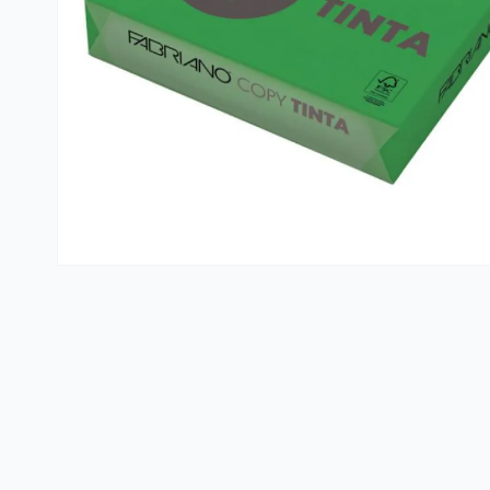
Kante i vreće za smeće
PVC kutije i korpe za veš
Hotelski asortiman
Sredstva za dezinfekciju
Profesionalne mašine