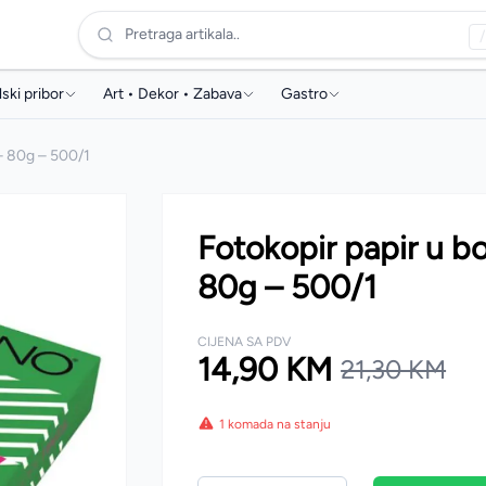
Pretraga artikala..
/
ski pribor
Art • Dekor • Zabava
Gastro
e, ruksaci i pernice
Poklon & dekor
Aparati za kafu
– 80g – 500/1
ske i papirna konfekcija
Dekorativne boje
Kapsule za kafu
vski pribor i oprema
Likovni pribor
Aparati za vodu
Fotokopir papir u 
aći program
Materijali za modeliranje
Voda
80g – 500/1
ce i likovni pribor
Edukacija & zabava
Slamke
CIJENA SA PDV
bor za geometriju
14,90 KM
21,30 KM
kli za prezentaciju
1 komada na stanju
timedija
li školski pribor