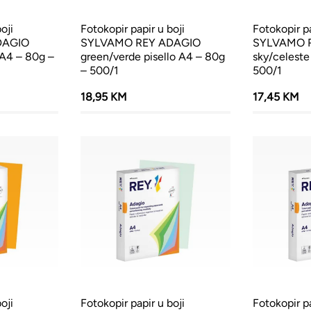
oji
Fotokopir papir u boji
Fotokopir pa
DAGIO
SYLVAMO REY ADAGIO
SYLVAMO 
 A4 – 80g –
green/verde pisello A4 – 80g
sky/celeste
– 500/1
500/1
18,95 KM
17,45 KM
oji
Fotokopir papir u boji
Fotokopir pa