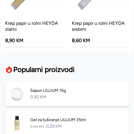
Krep papir u rolni HEYDA
Krep papir u rolni HEYDA
zlatni
srebrni
8,90 KM
8,60 KM
Popularni proizvodi
Sapun LILLIUM 15g
0,30 KM
Gel za tuširanje LILLIUM 35ml
0,35 KM
0,50 KM