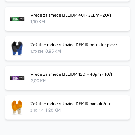
Vreće za smeće LILLIUM 40l - 26µm - 20/1
1,10 KM
Zaštitne radne rukavice DEMIR poliester plave
0,95 KM
1,70 KM
Vreće za smeće LILLIUM 120l - 43µm - 10/1
2,00 KM
Zaštitne radne rukavice DEMIR pamuk žute
1,20 KM
2,10 KM