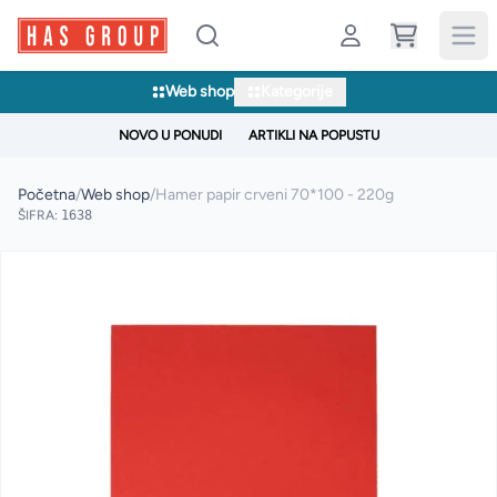
Web shop
Kategorije
NOVO U PONUDI
ARTIKLI NA POPUSTU
Početna
/
Web shop
/
Hamer papir crveni 70*100 - 220g
ŠIFRA:
1638