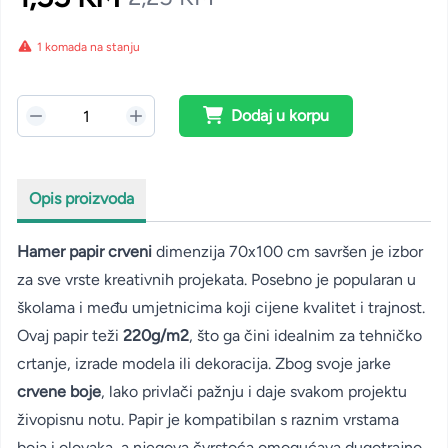
1 komada na stanju
Dodaj u korpu
Opis proizvoda
Hamer papir crveni
dimenzija 70x100 cm savršen je izbor
za sve vrste kreativnih projekata. Posebno je popularan u
školama i među umjetnicima koji cijene kvalitet i trajnost.
Ovaj papir teži
220g/m2
, što ga čini idealnim za tehničko
crtanje, izrade modela ili dekoracija. Zbog svoje jarke
crvene boje
, lako privlači pažnju i daje svakom projektu
živopisnu notu. Papir je kompatibilan s raznim vrstama
boja i olovaka, a njegova čvrstoća omogućava dugotrajno