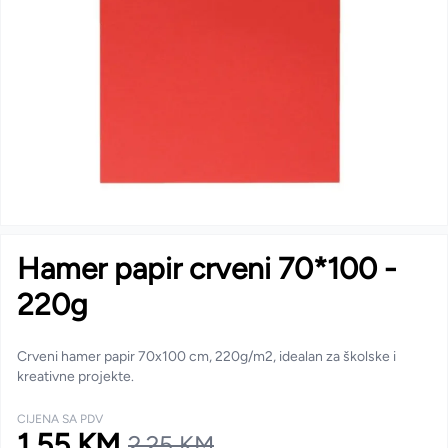
Hamer papir crveni 70*100 -
220g
Crveni hamer papir 70x100 cm, 220g/m2, idealan za školske i
kreativne projekte.
CIJENA SA PDV
1,55 KM
2,25 KM