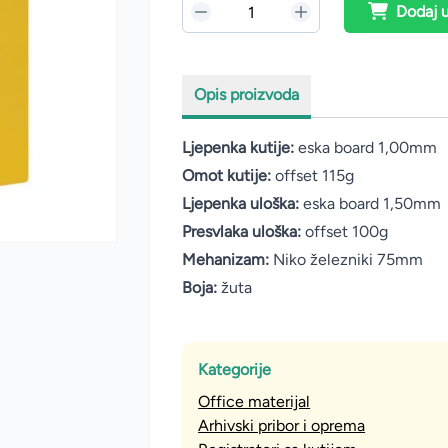
Dodaj 
Opis proizvoda
Ljepenka kutije:
eska board 1,00mm
Omot kutije:
offset 115g
Ljepenka uloška:
eska board 1,50mm
Presvlaka uloška:
offset 100g
Mehanizam:
Niko železniki 75mm
Boja:
žuta
Kategorije
Office materijal
Arhivski pribor i oprema