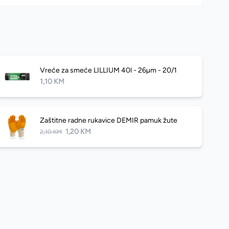
Vreće za smeće LILLIUM 40l - 26µm - 20/1
1,10 KM
Zaštitne radne rukavice DEMIR pamuk žute
1,20 KM
2,10 KM