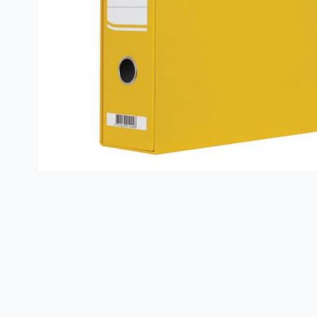
Kante i vreće za smeće
PVC kutije i korpe za veš
Hotelski asortiman
Sredstva za dezinfekciju
Profesionalne mašine