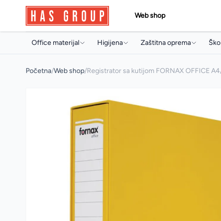
Web shop
Office materijal
Higijena
Zaštitna oprema
Škol
Papir i papirna konfekcija
Držači i dozeri
Jednokratni program
Torb
Početna
/
Web shop
/
Registrator sa kutijom FORNAX OFFICE A4/
Toneri i ketridži
Papirna konfekcija
Radne rukavice
Sve
Arhivski pribor i oprema
Sapuni
Radna obuća
Arhi
Pisaći program
Osvježivači prostora
Pis
Uredski pribor
Koncentrati za čišćenje
Boji
Artikli za prezentaciju
Sredstva za profesionalnu
Pri
mašinsku upotrebu
Uredski aparati i prateća oprema
Arti
Sredstva za čišćenje
Multimedija
Mul
Deterdženti
Poslovna galanterija
Osta