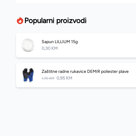
Popularni proizvodi
Sapun LILLIUM 15g
0,30 KM
Zaštitne radne rukavice DEMIR poliester plave
0,95 KM
1,70 KM