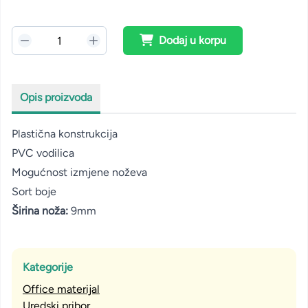
Dodaj u korpu
Opis proizvoda
Plastična konstrukcija
PVC vodilica
Mogućnost izmjene noževa
Sort boje
Širina noža:
9mm
Kategorije
Office materijal
Uredski pribor