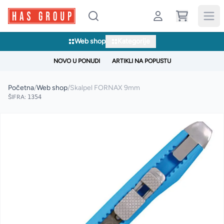
Web shop
Kategorije
NOVO U PONUDI
ARTIKLI NA POPUSTU
Početna
/
Web shop
/
Skalpel FORNAX 9mm
ŠIFRA:
1354