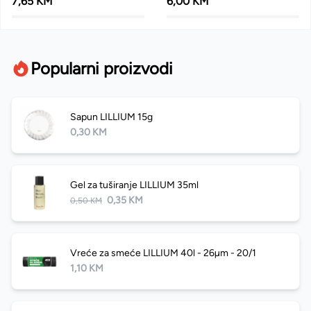
7,65 KM
6,00 KM
Popularni proizvodi
Sapun LILLIUM 15g
0,30 KM
Gel za tuširanje LILLIUM 35ml
0,35 KM
0,50 KM
Vreće za smeće LILLIUM 40l - 26µm - 20/1
1,10 KM