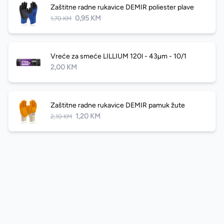
Zaštitne radne rukavice DEMIR poliester plave
0,95 KM
1,70 KM
Vreće za smeće LILLIUM 120l - 43µm - 10/1
2,00 KM
Zaštitne radne rukavice DEMIR pamuk žute
1,20 KM
2,10 KM