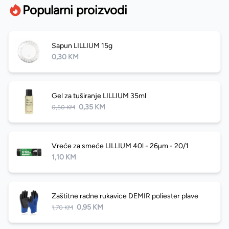
Popularni proizvodi
Sapun LILLIUM 15g
0,30 KM
Gel za tuširanje LILLIUM 35ml
0,35 KM
0,50 KM
Vreće za smeće LILLIUM 40l - 26µm - 20/1
1,10 KM
Zaštitne radne rukavice DEMIR poliester plave
0,95 KM
1,70 KM