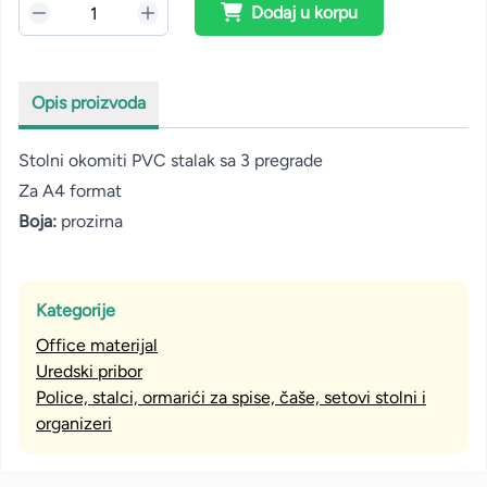
Dodaj u korpu
Opis proizvoda
Stolni okomiti PVC stalak sa 3 pregrade
Za A4 format
Boja:
prozirna
Kategorije
Office materijal
Uredski pribor
Police, stalci, ormarići za spise, čaše, setovi stolni i
organizeri