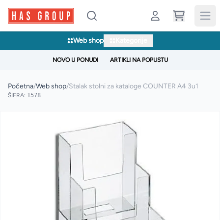
Web shop
Kategorije
NOVO U PONUDI
ARTIKLI NA POPUSTU
Početna
/
Web shop
/
Stalak stolni za kataloge COUNTER A4 3u1
ŠIFRA:
1578