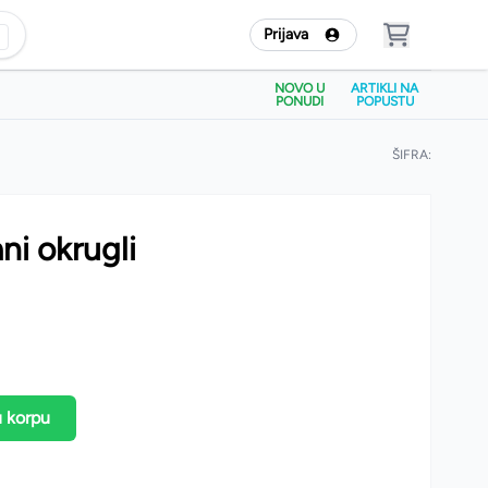
Prijava
NOVO U
ARTIKLI NA
PONUDI
POPUSTU
ŠIFRA:
ni okrugli
u korpu