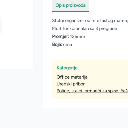
Opis proizvoda
Stolni organizer od mrežastog materija
Multifunkcionalan sa 3 pregrade
Promjer:
125mm
Boja:
crna
Kategorije
Office materijal
Uredski pribor
Police, stalci, ormarići za spise, čaš