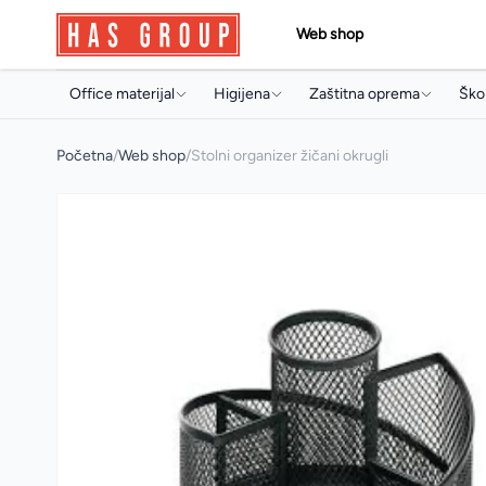
Web shop
Office materijal
Higijena
Zaštitna oprema
Škol
Papir i papirna konfekcija
Držači i dozeri
Jednokratni program
Torb
Početna
/
Web shop
/
Stolni organizer žičani okrugli
Toneri i ketridži
Papirna konfekcija
Radne rukavice
Sve
Arhivski pribor i oprema
Sapuni
Radna obuća
Arhi
Pisaći program
Osvježivači prostora
Pis
Uredski pribor
Koncentrati za čišćenje
Boji
Artikli za prezentaciju
Sredstva za profesionalnu
Pri
mašinsku upotrebu
Uredski aparati i prateća oprema
Arti
Sredstva za čišćenje
Multimedija
Mul
Deterdženti
Poslovna galanterija
Osta