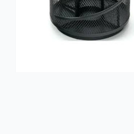
Kante i vreće za smeće
PVC kutije i korpe za veš
Hotelski asortiman
Sredstva za dezinfekciju
Profesionalne mašine