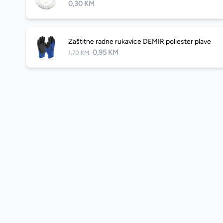
0,30 KM
Zaštitne radne rukavice DEMIR poliester plave
0,95 KM
1,70 KM