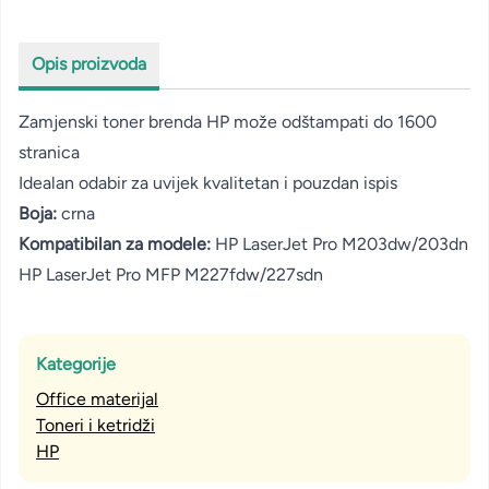
Opis proizvoda
Zamjenski toner brenda HP može odštampati do 1600
stranica
Idealan odabir za uvijek kvalitetan i pouzdan ispis
Boja:
crna
Kompatibilan za modele:
HP LaserJet Pro M203dw/203dn
HP LaserJet Pro MFP M227fdw/227sdn
Kategorije
Office materijal
Toneri i ketridži
HP