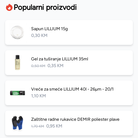
Popularni proizvodi
Sapun LILLIUM 15g
0,30 KM
Gel za tuširanje LILLIUM 35ml
0,35 KM
0,50 KM
Vreće za smeće LILLIUM 40l - 26µm - 20/1
1,10 KM
Zaštitne radne rukavice DEMIR poliester plave
0,95 KM
1,70 KM