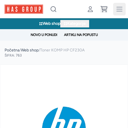
Web shop
Kategorije
NOVO U PONUDI
ARTIKLI NA POPUSTU
Početna
/
Web shop
/
Toner KOMP HP CF230A
ŠIFRA:
763