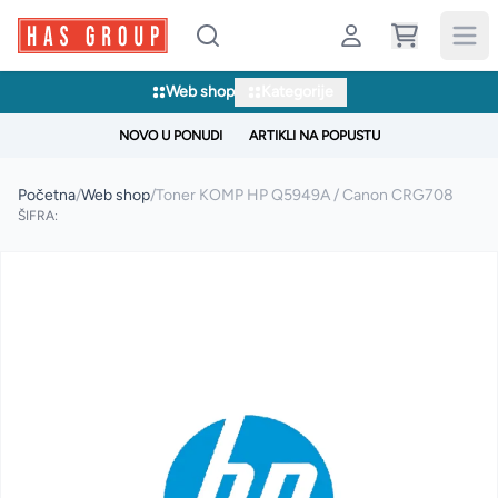
Web shop
Kategorije
NOVO U PONUDI
ARTIKLI NA POPUSTU
Početna
/
Web shop
/
Toner KOMP HP Q5949A / Canon CRG708
ŠIFRA: