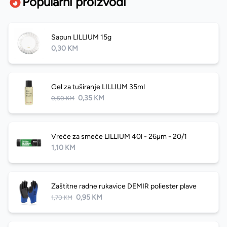
Popularni proizvodi
Sapun LILLIUM 15g
0,30 KM
Gel za tuširanje LILLIUM 35ml
0,35 KM
0,50 KM
Vreće za smeće LILLIUM 40l - 26µm - 20/1
1,10 KM
Zaštitne radne rukavice DEMIR poliester plave
0,95 KM
1,70 KM