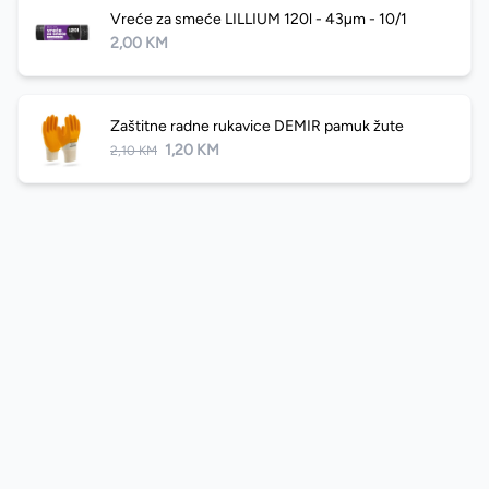
Vreće za smeće LILLIUM 120l - 43µm - 10/1
2,00 KM
Zaštitne radne rukavice DEMIR pamuk žute
1,20 KM
2,10 KM